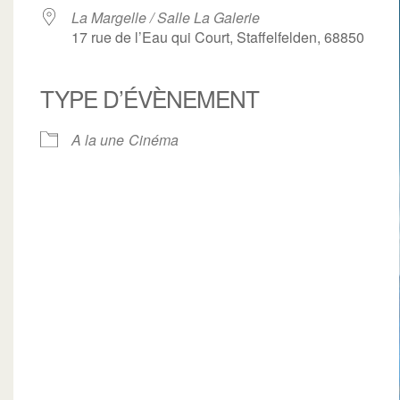
La Margelle / Salle La Galerie
17 rue de l’Eau qui Court, Staffelfelden, 68850
TYPE D’ÉVÈNEMENT
ogle
iCalendar
Office 3
A la une
Cinéma