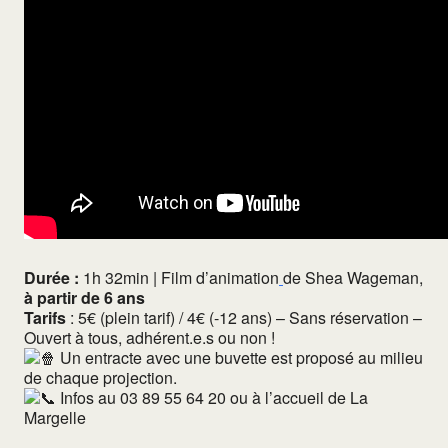
Durée :
1h 32min
|
Film d’animation
de
Shea Wageman,
à partir de 6 ans
Tarifs
: 5€ (plein tarif) / 4€ (-12 ans) – Sans réservation –
Ouvert à tous, adhérent.e.s ou non !
Un entracte avec une buvette est proposé au milieu
de chaque projection.
Infos au 03 89 55 64 20 ou à l’accueil de La
Margelle