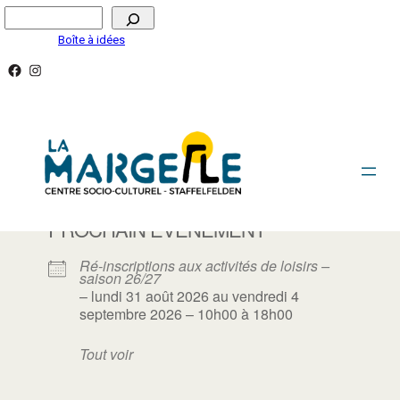
Aller
Rechercher
au
Boîte à idées
contenu
Facebook
Instagram
ACTIVITÉS ADULTES/SENIORS
PROCHAIN ÉVÈNEMENT
Ré-inscriptions aux activités de loisirs –
saison 26/27
– lundi 31 août 2026 au vendredi 4
septembre 2026 – 10h00 à 18h00
Tout voir