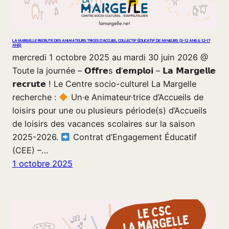
LA MARGELLE RECRUTE DES ANIMATEURS.TRICES D’ACCUEIL COLLECTIF ÉDUCATIF DE MINEURS (3-12 ANS & 12-17
ANS)
mercredi 1 octobre 2025 au mardi 30 juin 2026 @
Toute la journée – 𝗢𝗳𝗳𝗿𝗲s 𝗱’𝗲𝗺𝗽𝗹𝗼𝗶 – 𝗟𝗮 𝗠𝗮𝗿𝗴𝗲𝗹𝗹𝗲
𝗿𝗲𝗰𝗿𝘂𝘁𝗲 ! Le Centre socio-culturel La Margelle
recherche :
Un·e Animateur·trice d’Accueils de
loisirs pour une ou plusieurs période(s) d’Accueils
de loisirs des vacances scolaires sur la saison
2025-2026.
Contrat d’Engagement Éducatif
(CEE) –…
1 octobre 2025