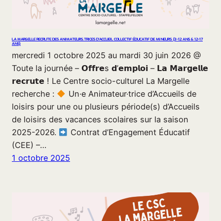
LA MARGELLE RECRUTE DES ANIMATEURS.TRICES D’ACCUEIL COLLECTIF ÉDUCATIF DE MINEURS (3-12 ANS & 12-17
ANS)
mercredi 1 octobre 2025 au mardi 30 juin 2026 @
Toute la journée – 𝗢𝗳𝗳𝗿𝗲s 𝗱’𝗲𝗺𝗽𝗹𝗼𝗶 – 𝗟𝗮 𝗠𝗮𝗿𝗴𝗲𝗹𝗹𝗲
𝗿𝗲𝗰𝗿𝘂𝘁𝗲 ! Le Centre socio-culturel La Margelle
recherche :
Un·e Animateur·trice d’Accueils de
loisirs pour une ou plusieurs période(s) d’Accueils
de loisirs des vacances scolaires sur la saison
2025-2026.
Contrat d’Engagement Éducatif
(CEE) –…
1 octobre 2025