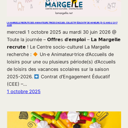
LA MARGELLE RECRUTE DES ANIMATEURS.TRICES D’ACCUEIL COLLECTIF ÉDUCATIF DE MINEURS (3-12 ANS & 12-17
ANS)
mercredi 1 octobre 2025 au mardi 30 juin 2026 @
Toute la journée – 𝗢𝗳𝗳𝗿𝗲s 𝗱’𝗲𝗺𝗽𝗹𝗼𝗶 – 𝗟𝗮 𝗠𝗮𝗿𝗴𝗲𝗹𝗹𝗲
𝗿𝗲𝗰𝗿𝘂𝘁𝗲 ! Le Centre socio-culturel La Margelle
recherche :
Un·e Animateur·trice d’Accueils de
loisirs pour une ou plusieurs période(s) d’Accueils
de loisirs des vacances scolaires sur la saison
2025-2026.
Contrat d’Engagement Éducatif
(CEE) –…
1 octobre 2025