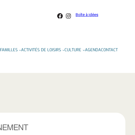
Facebook
Instagram
Boîte à idées
FAMILLES
ACTIVITÉS DE LOISIRS
CULTURE
AGENDA
CONTACT
NEMENT