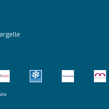
argelle
site