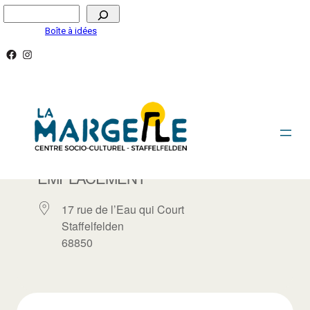
Aller
Rechercher
au
Boîte à idées
contenu
Facebook
Instagram
LA MARGELLE / SALLE LA GALERIE
EMPLACEMENT
17 rue de l’Eau qui Court
Staffelfelden
68850