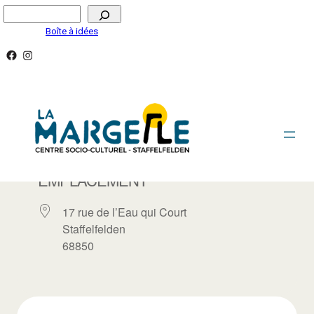
Aller
Rechercher
au
Boîte à idées
contenu
Facebook
Instagram
LA MARGELLE / SALLE LA GALERIE
EMPLACEMENT
17 rue de l’Eau qui Court
Staffelfelden
68850