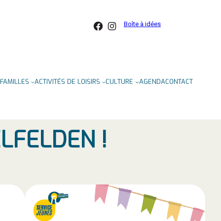
Facebook
Instagram
Boîte à idées
FAMILLES
ACTIVITÉS DE LOISIRS
CULTURE
AGENDA
CONTACT
LFELDEN !