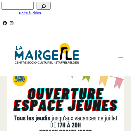
Aller
Rechercher
au
Boîte à idées
contenu
Facebook
Instagram
UN ESPACE DÉDIÉ AUX JEUNES À STAFFELFELDEN !