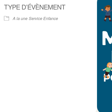
TYPE D’ÉVÈNEMENT
A la une
Service Enfance
ogle
iCalendar
Office 3