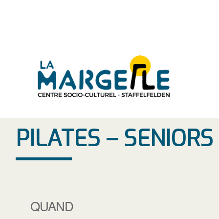
Aller
au
contenu
PILATES – SENIOR
QUAND