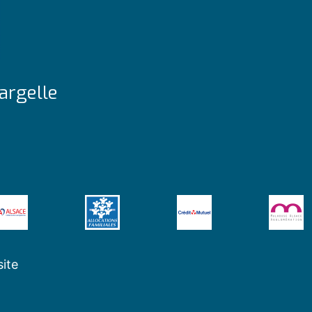
argelle
site