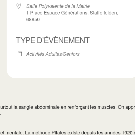
Salle Polyvalente de la Mairie
1 Place Espace Générations, Staffelfelden,
68850
ogle
TYPE D’ÉVÈNEMENT
iCalendar
Office 3
Activités Adultes/Seniors
urtout la sangle abdominale en renforçant les muscles. On appre
.
t mentale. La méthode Pilates existe depuis les années 1920 et