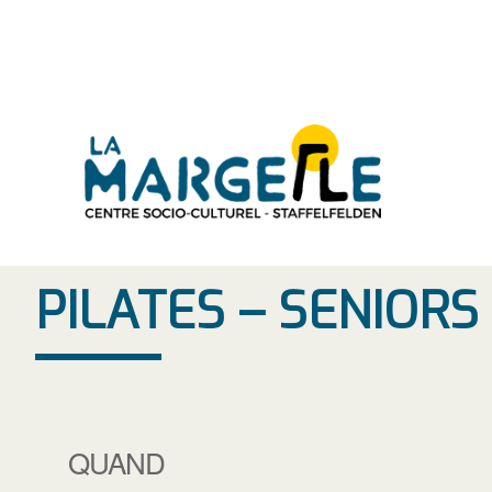
Aller
au
contenu
PILATES – SENIOR
QUAND