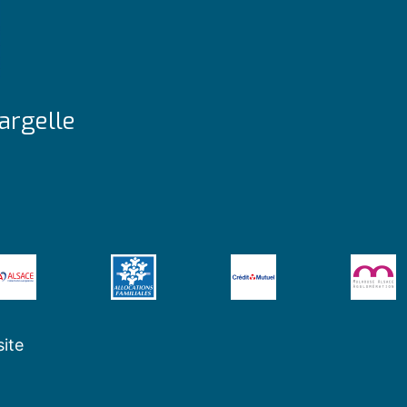
argelle
site