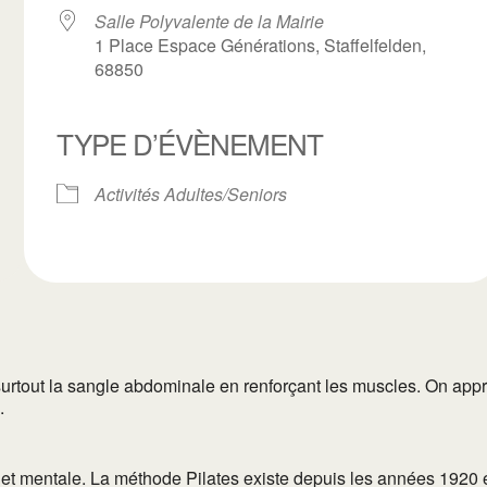
Salle Polyvalente de la Mairie
1 Place Espace Générations, Staffelfelden,
68850
ogle
TYPE D’ÉVÈNEMENT
iCalendar
Office 3
Activités Adultes/Seniors
urtout la sangle abdominale en renforçant les muscles. On appre
.
t mentale. La méthode Pilates existe depuis les années 1920 et