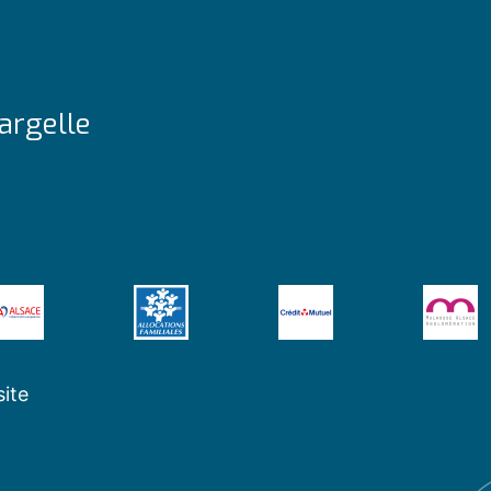
argelle
site