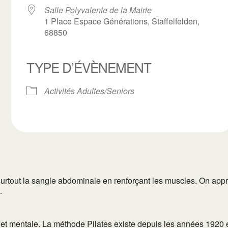
Salle Polyvalente de la Mairie
1 Place Espace Générations, Staffelfelden,
68850
ogle
TYPE D’ÉVÈNEMENT
iCalendar
Office 3
Activités Adultes/Seniors
urtout la sangle abdominale en renforçant les muscles. On appre
.
t mentale. La méthode Pilates existe depuis les années 1920 et