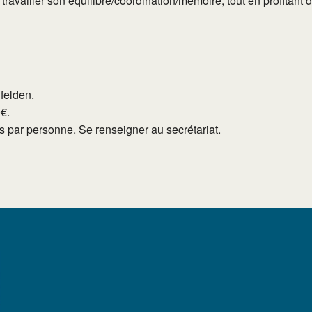
e travailler son équilibre/coordination/mémoire, tout en profita
lfelden.
0€.
tés par personne. Se renseigner au secrétariat.