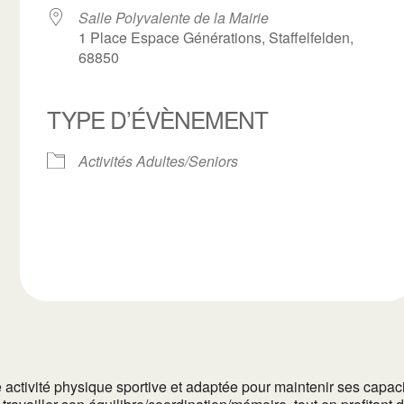
Salle Polyvalente de la Mairie
1 Place Espace Générations, Staffelfelden,
68850
ogle
TYPE D’ÉVÈNEMENT
iCalendar
Office 3
Activités Adultes/Seniors
ctivité physique sportive et adaptée pour maintenir ses capacités