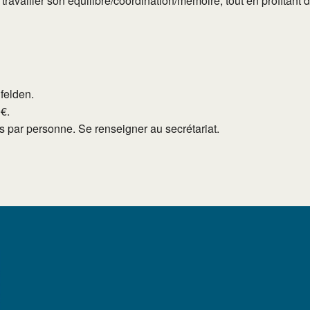
e travailler son équilibre/coordination/mémoire, tout en profita
lfelden.
0€.
tés par personne. Se renseigner au secrétariat.