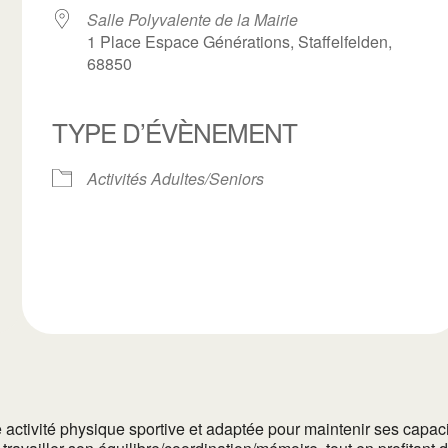
Salle Polyvalente de la Mairie
1 Place Espace Générations, Staffelfelden,
68850
ogle
TYPE D’ÉVÈNEMENT
iCalendar
Office 3
Activités Adultes/Seniors
ctivité physique sportive et adaptée pour maintenir ses capacités