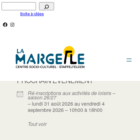
Aller
Rechercher
au
Boîte à idées
contenu
Facebook
Instagram
ACTIVITÉS ADULTES/SENIORS
PROCHAIN ÉVÈNEMENT
Ré-inscriptions aux activités de loisirs –
saison 26/27
– lundi 31 août 2026 au vendredi 4
septembre 2026 – 10h00 à 18h00
Tout voir