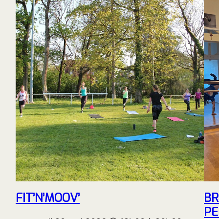
FIT’N’MOOV’
BR
PE