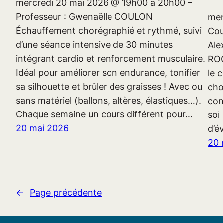
mercredi 20 mai 2026 @ 19h00 à 20h00 –
Professeur : Gwenaëlle COULON
mer
Échauffement chorégraphié et rythmé, suivi
Cou
d’une séance intensive de 30 minutes
Ale
intégrant cardio et renforcement musculaire.
ROC
Idéal pour améliorer son endurance, tonifier
le 
sa silhouette et brûler des graisses ! Avec ou
cho
sans matériel (ballons, altères, élastiques…).
con
Chaque semaine un cours différent pour…
soi
20 mai 2026
d’é
20 
←
Page précédente