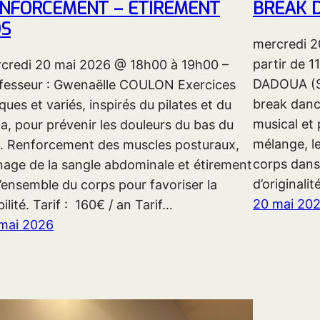
NFORCEMENT – ETIREMENT
BREAK D
S
mercredi 2
partir de 1
credi 20 mai 2026 @ 18h00 à 19h00 –
DADOUA (Su
fesseur : Gwenaëlle COULON Exercices
break dance
iques et variés, inspirés du pilates et du
musical et
a, pour prévenir les douleurs du bas du
mélange, le
. Renforcement des muscles posturaux,
corps dans
nage de la sangle abdominale et étirement
d’originali
l’ensemble du corps pour favoriser la
20 mai 20
ilité. Tarif : 160€ / an Tarif…
mai 2026