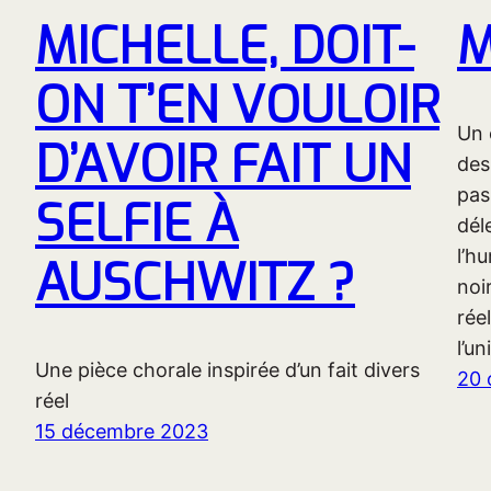
MICHELLE, DOIT-
M
ON T’EN VOULOIR
Un 
D’AVOIR FAIT UN
des
pas
SELFIE À
dél
l’h
AUSCHWITZ ?
noi
rée
l’u
Une pièce chorale inspirée d’un fait divers
20 
réel
15 décembre 2023