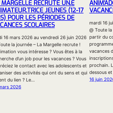
 MARGELLE RECRUTE UN.E
ANIM’A
IMATEUR.TRICE JEUNES (12-17
VACANCE
S) POUR LES PÉRIODES DE
mardi 16 ju
CANCES SCOLAIRES
@ Toute la 
partir du c
di 16 mars 2026 au vendredi 26 juin 2026
programme 
oute la journée – La Margelle recrute !
vacances d’
nimation vous intéresse ? Vous êtes à la
inscription
herche d’un job pour les vacances ? Vous
prochain. 
réciez le contact avec les adolescents et
dessous et 
aniser des activités qui ont du sens et qui
16 juin 202
ent du lien ? Le…
mars 2026