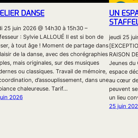
ELIER DANSE
UN ESPA
STAFFEL
di 25 juin 2026 @ 14h30 à 15h30 –
fesseur : Sylvie LALLOUÉ Il est si bon de
jeudi 25 j
ser, à tout âge ! Moment de partage dans
[EXCEPTI
plaisir de la danse, avec des chorégraphies
RAISON DE
ples, mais originales, sur des musiques
Jeunes du 
ernes ou classiques. Travail de mémoire,
espace déd
coordination, d’assouplissement, dans une
au cœur de 
iance chaleureuse. Tarif…
peuvent se
juin 2026
un lieu con
25 juin 20