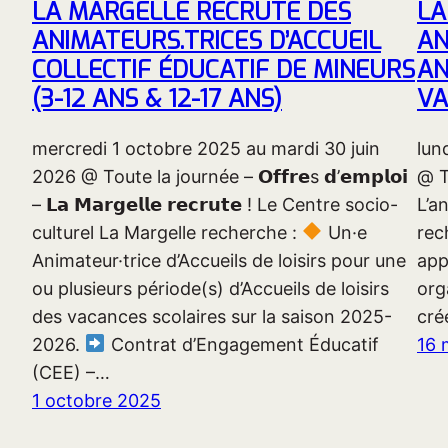
LA MARGELLE RECRUTE DES
LA
ANIMATEURS.TRICES D’ACCUEIL
AN
COLLECTIF ÉDUCATIF DE MINEURS
AN
(3-12 ANS & 12-17 ANS)
VA
mercredi 1 octobre 2025 au mardi 30 juin
lun
2026 @ Toute la journée – 𝗢𝗳𝗳𝗿𝗲s 𝗱’𝗲𝗺𝗽𝗹𝗼𝗶
@ T
– 𝗟𝗮 𝗠𝗮𝗿𝗴𝗲𝗹𝗹𝗲 𝗿𝗲𝗰𝗿𝘂𝘁𝗲 ! Le Centre socio-
L’a
culturel La Margelle recherche :
Un·e
rec
Animateur·trice d’Accueils de loisirs pour une
app
ou plusieurs période(s) d’Accueils de loisirs
org
des vacances scolaires sur la saison 2025-
cré
2026.
Contrat d’Engagement Éducatif
16 
(CEE) –…
1 octobre 2025