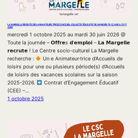
LA MARGELLE RECRUTE DES ANIMATEURS.TRICES D’ACCUEIL COLLECTIF ÉDUCATIF DE MINEURS (3-12 ANS & 12-17
ANS)
mercredi 1 octobre 2025 au mardi 30 juin 2026 @
Toute la journée – 𝗢𝗳𝗳𝗿𝗲s 𝗱’𝗲𝗺𝗽𝗹𝗼𝗶 – 𝗟𝗮 𝗠𝗮𝗿𝗴𝗲𝗹𝗹𝗲
𝗿𝗲𝗰𝗿𝘂𝘁𝗲 ! Le Centre socio-culturel La Margelle
recherche :
Un·e Animateur·trice d’Accueils de
loisirs pour une ou plusieurs période(s) d’Accueils
de loisirs des vacances scolaires sur la saison
2025-2026.
Contrat d’Engagement Éducatif
(CEE) –…
1 octobre 2025