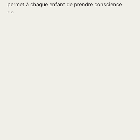
permet à chaque enfant de prendre conscience
de…
17 juin 2026
Page suivante
→
Centre socio-culturel La
Margelle
17, rue de l’Eau qui Court