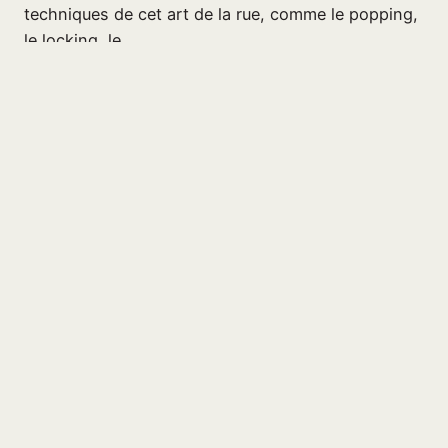
techniques de cet art de la rue, comme le popping,
le locking, le…
10 juin 2026
Page suivante
→
Centre socio-culturel La
Margelle
17, rue de l’Eau qui Court