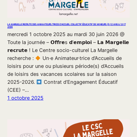
LA MARGELLE RECRUTE DES ANIMATEURS.TRICES D’ACCUEIL COLLECTIF ÉDUCATIF DE MINEURS (3-12 ANS & 12-17
ANS)
mercredi 1 octobre 2025 au mardi 30 juin 2026 @
Toute la journée – 𝗢𝗳𝗳𝗿𝗲s 𝗱’𝗲𝗺𝗽𝗹𝗼𝗶 – 𝗟𝗮 𝗠𝗮𝗿𝗴𝗲𝗹𝗹𝗲
𝗿𝗲𝗰𝗿𝘂𝘁𝗲 ! Le Centre socio-culturel La Margelle
recherche :
Un·e Animateur·trice d’Accueils de
loisirs pour une ou plusieurs période(s) d’Accueils
de loisirs des vacances scolaires sur la saison
2025-2026.
Contrat d’Engagement Éducatif
(CEE) –…
1 octobre 2025