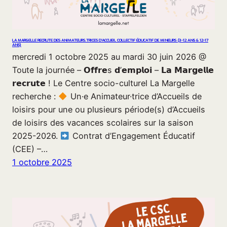
LA MARGELLE RECRUTE DES ANIMATEURS.TRICES D’ACCUEIL COLLECTIF ÉDUCATIF DE MINEURS (3-12 ANS & 12-17
ANS)
mercredi 1 octobre 2025 au mardi 30 juin 2026 @
Toute la journée – 𝗢𝗳𝗳𝗿𝗲s 𝗱’𝗲𝗺𝗽𝗹𝗼𝗶 – 𝗟𝗮 𝗠𝗮𝗿𝗴𝗲𝗹𝗹𝗲
𝗿𝗲𝗰𝗿𝘂𝘁𝗲 ! Le Centre socio-culturel La Margelle
recherche :
Un·e Animateur·trice d’Accueils de
loisirs pour une ou plusieurs période(s) d’Accueils
de loisirs des vacances scolaires sur la saison
2025-2026.
Contrat d’Engagement Éducatif
(CEE) –…
1 octobre 2025