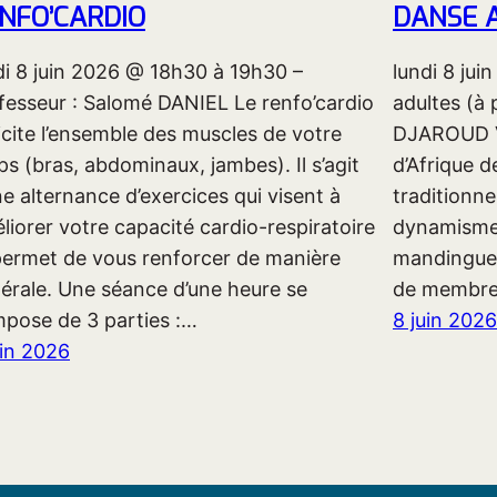
NFO’CARDIO
DANSE A
di 8 juin 2026 @ 18h30 à 19h30 –
lundi 8 ju
fesseur : Salomé DANIEL Le renfo’cardio
adultes (à 
licite l’ensemble des muscles de votre
DJAROUD Ve
ps (bras, abdominaux, jambes). Il s’agit
d’Afrique d
ne alternance d’exercices qui visent à
traditionnel
liorer votre capacité cardio-respiratoire
dynamisme, 
permet de vous renforcer de manière
mandingue !
érale. Une séance d’une heure se
de membr
pose de 3 parties :…
8 juin 2026
uin 2026