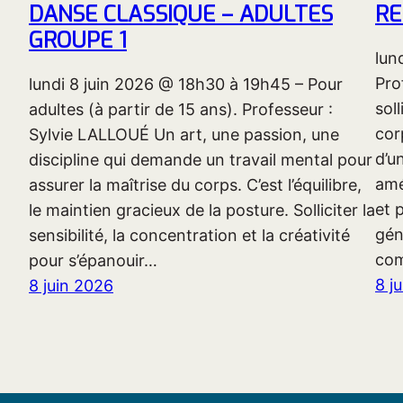
DANSE CLASSIQUE – ADULTES
RE
GROUPE 1
lun
Pro
lundi 8 juin 2026 @ 18h30 à 19h45 – Pour
sol
adultes (à partir de 15 ans). Professeur :
cor
Sylvie LALLOUÉ Un art, une passion, une
d’u
discipline qui demande un travail mental pour
amé
assurer la maîtrise du corps. C’est l’équilibre,
et 
le maintien gracieux de la posture. Solliciter la
gén
sensibilité, la concentration et la créativité
com
pour s’épanouir…
8 j
8 juin 2026