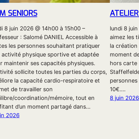
M SENIORS
ATELIE
di 8 juin 2026 @ 14h00 à 15h00 –
lundi 8 ju
fesseur : Salomé DANIEL Accessible à
aimez les t
tes les personnes souhaitant pratiquer
la création
 activité physique sportive et adaptée
moment de d
r maintenir ses capacités physiques.
hors carte
tivité sollicite toutes les parties du corps,
Staffelfeld
liore la capacité cardio-respiratoire et
personnes e
met de travailler son
10€.…
ilibre/coordination/mémoire, tout en
8 juin 2026
fitant d’un moment partagé dans…
uin 2026