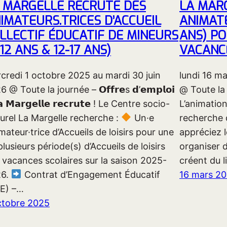
 MARGELLE RECRUTE DES
LA MAR
IMATEURS.TRICES D’ACCUEIL
ANIMATE
LLECTIF ÉDUCATIF DE MINEURS
ANS) PO
-12 ANS & 12-17 ANS)
VACANC
credi 1 octobre 2025 au mardi 30 juin
lundi 16 m
 @ Toute la journée – 𝗢𝗳𝗳𝗿𝗲s 𝗱’𝗲𝗺𝗽𝗹𝗼𝗶
@ Toute la 
𝗮 𝗠𝗮𝗿𝗴𝗲𝗹𝗹𝗲 𝗿𝗲𝗰𝗿𝘂𝘁𝗲 ! Le Centre socio-
L’animation
turel La Margelle recherche :
Un·e
recherche 
mateur·trice d’Accueils de loisirs pour une
appréciez l
plusieurs période(s) d’Accueils de loisirs
organiser d
 vacances scolaires sur la saison 2025-
créent du l
26.
Contrat d’Engagement Éducatif
16 mars 2
E) –…
ctobre 2025