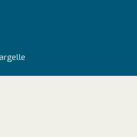
argelle
site