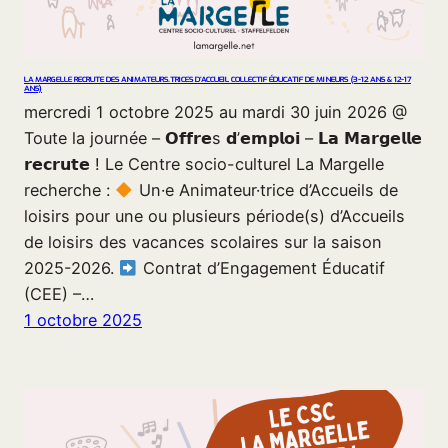
LA MARGELLE RECRUTE DES ANIMATEURS.TRICES D’ACCUEIL COLLECTIF ÉDUCATIF DE MINEURS (3-12 ANS & 12-17
ANS)
mercredi 1 octobre 2025 au mardi 30 juin 2026 @
Toute la journée – 𝗢𝗳𝗳𝗿𝗲s 𝗱’𝗲𝗺𝗽𝗹𝗼𝗶 – 𝗟𝗮 𝗠𝗮𝗿𝗴𝗲𝗹𝗹𝗲
𝗿𝗲𝗰𝗿𝘂𝘁𝗲 ! Le Centre socio-culturel La Margelle
recherche :
Un·e Animateur·trice d’Accueils de
loisirs pour une ou plusieurs période(s) d’Accueils
de loisirs des vacances scolaires sur la saison
2025-2026.
Contrat d’Engagement Éducatif
(CEE) –…
1 octobre 2025