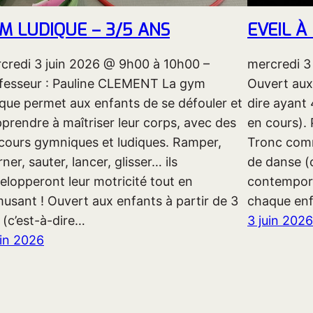
M LUDIQUE – 3/5 ANS
EVEIL À
credi 3 juin 2026 @ 9h00 à 10h00 –
mercredi 3
fesseur : Pauline CLEMENT La gym
Ouvert aux 
ique permet aux enfants de se défouler et
dire ayant
pprendre à maîtriser leur corps, avec des
en cours).
cours gymniques et ludiques. Ramper,
Tronc comm
ner, sauter, lancer, glisser… ils
de danse (
elopperont leur motricité tout en
contemporai
musant ! Ouvert aux enfants à partir de 3
chaque enf
 (c’est-à-dire…
3 juin 2026
uin 2026