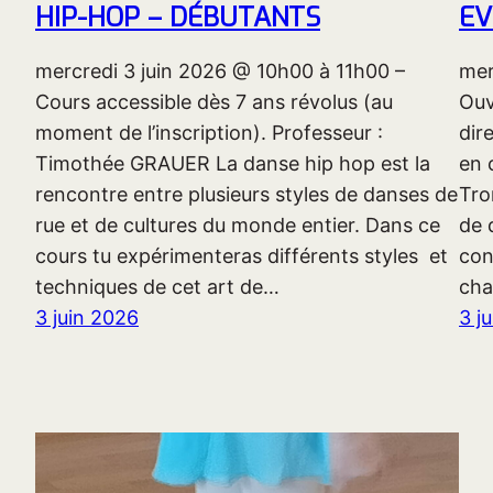
HIP-HOP – DÉBUTANTS
EV
mercredi 3 juin 2026 @ 10h00 à 11h00 –
mer
Cours accessible dès 7 ans révolus (au
Ouv
moment de l’inscription). Professeur :
dir
Timothée GRAUER La danse hip hop est la
en 
rencontre entre plusieurs styles de danses de
Tro
rue et de cultures du monde entier. Dans ce
de 
cours tu expérimenteras différents styles et
con
techniques de cet art de…
cha
3 juin 2026
3 j