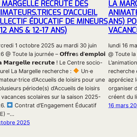
 MARGELLE RECRUTE DES
LA MAR
IMATEURS.TRICES D’ACCUEIL
ANIMATE
LLECTIF ÉDUCATIF DE MINEURS
ANS) PO
-12 ANS & 12-17 ANS)
VACANC
credi 1 octobre 2025 au mardi 30 juin
lundi 16 m
 @ Toute la journée – 𝗢𝗳𝗳𝗿𝗲s 𝗱’𝗲𝗺𝗽𝗹𝗼𝗶
@ Toute la 
𝗮 𝗠𝗮𝗿𝗴𝗲𝗹𝗹𝗲 𝗿𝗲𝗰𝗿𝘂𝘁𝗲 ! Le Centre socio-
L’animation
turel La Margelle recherche :
Un·e
recherche 
mateur·trice d’Accueils de loisirs pour une
appréciez l
plusieurs période(s) d’Accueils de loisirs
organiser d
 vacances scolaires sur la saison 2025-
créent du l
26.
Contrat d’Engagement Éducatif
16 mars 2
E) –…
ctobre 2025