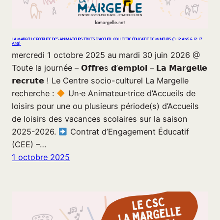
LA MARGELLE RECRUTE DES ANIMATEURS.TRICES D’ACCUEIL COLLECTIF ÉDUCATIF DE MINEURS (3-12 ANS & 12-17
ANS)
mercredi 1 octobre 2025 au mardi 30 juin 2026 @
Toute la journée – 𝗢𝗳𝗳𝗿𝗲s 𝗱’𝗲𝗺𝗽𝗹𝗼𝗶 – 𝗟𝗮 𝗠𝗮𝗿𝗴𝗲𝗹𝗹𝗲
𝗿𝗲𝗰𝗿𝘂𝘁𝗲 ! Le Centre socio-culturel La Margelle
recherche :
Un·e Animateur·trice d’Accueils de
loisirs pour une ou plusieurs période(s) d’Accueils
de loisirs des vacances scolaires sur la saison
2025-2026.
Contrat d’Engagement Éducatif
(CEE) –…
1 octobre 2025