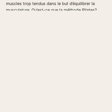
muscles trop tendus dans le but d’équilibrer la
musculature. Qu’est-ce que la méthode Pilates?…
21 mai 2026
Page suivante
→
Centre socio-culturel La
Margelle
17, rue de l’Eau qui Court