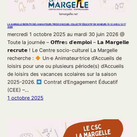
LA MARGELLE RECRUTE DES ANIMATEURS.TRICES D’ACCUEIL COLLECTIF ÉDUCATIF DE MINEURS (3-12 ANS & 12-17
ANS)
mercredi 1 octobre 2025 au mardi 30 juin 2026 @
Toute la journée – 𝗢𝗳𝗳𝗿𝗲s 𝗱’𝗲𝗺𝗽𝗹𝗼𝗶 – 𝗟𝗮 𝗠𝗮𝗿𝗴𝗲𝗹𝗹𝗲
𝗿𝗲𝗰𝗿𝘂𝘁𝗲 ! Le Centre socio-culturel La Margelle
recherche :
Un·e Animateur·trice d’Accueils de
loisirs pour une ou plusieurs période(s) d’Accueils
de loisirs des vacances scolaires sur la saison
2025-2026.
Contrat d’Engagement Éducatif
(CEE) –…
1 octobre 2025