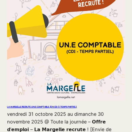
LA MARGELLE RECRUTE UN.E COMPTABLE (EN CDI À TEMPS PARTIEL)
vendredi 31 octobre 2025 au dimanche 30
novembre 2025 @ Toute la journée – 𝗢𝗳𝗳𝗿𝗲
𝗱’𝗲𝗺𝗽𝗹𝗼𝗶 – 𝗟𝗮 𝗠𝗮𝗿𝗴𝗲𝗹𝗹𝗲 𝗿𝗲𝗰𝗿𝘂𝘁𝗲 ! [Envie de