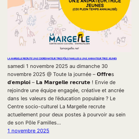
LA MARGELLE RECRUTE UN.E COORDINATEUR.TRICE PÔLE FAMILLES & UN.E ANIMATEUR.TRICE JEUNES
samedi 1 novembre 2025 au dimanche 30
novembre 2025 @ Toute la journée – 𝗢𝗳𝗳𝗿𝗲s
𝗱’𝗲𝗺𝗽𝗹𝗼𝗶 – 𝗟𝗮 𝗠𝗮𝗿𝗴𝗲𝗹𝗹𝗲 𝗿𝗲𝗰𝗿𝘂𝘁𝗲 ! Envie de
rejoindre une équipe engagée, créative et ancrée
dans les valeurs de l’éducation populaire ? Le
Centre socio-culturel La Margelle recrute
actuellement pour deux postes à pourvoir au sein
de son Pôle Familles…
1 novembre 2025