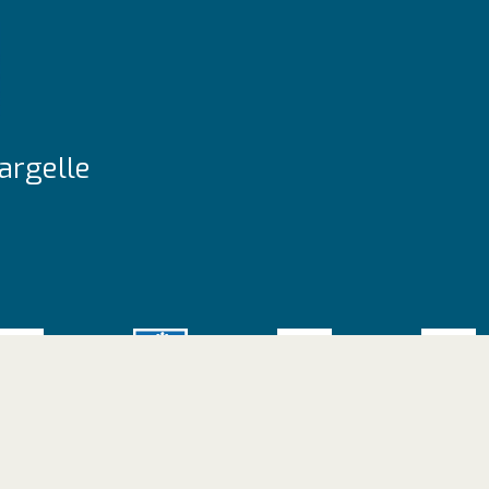
argelle
site