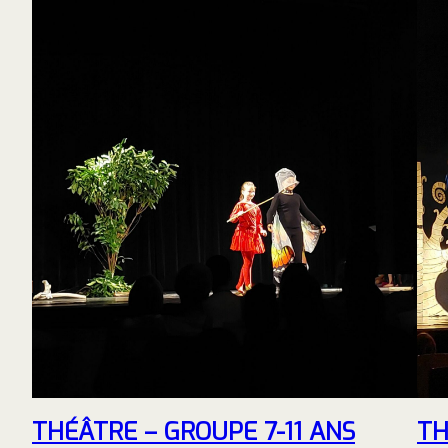
THÉÂTRE – GROUPE 7-11 ANS
TH