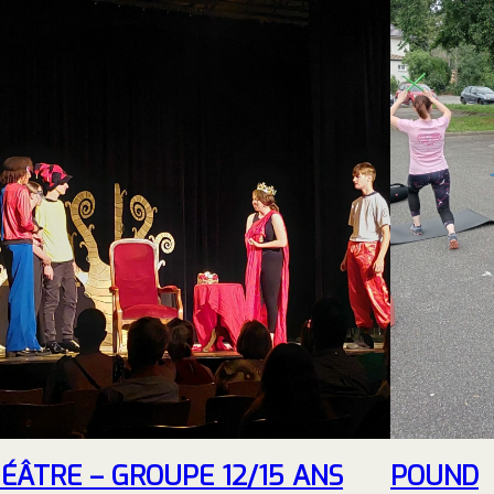
ÉÂTRE – GROUPE 12/15 ANS
POUND