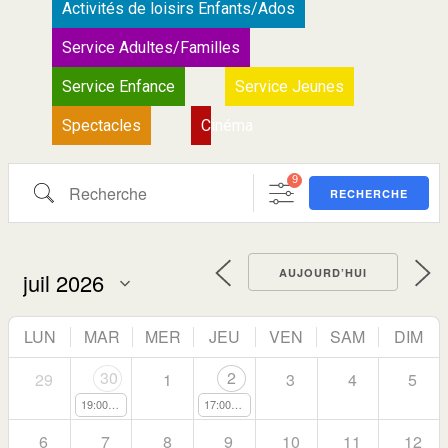
Activités de loisirs Enfants/Ados
Service Adultes/Familles
Service Enfance
Service Jeunes
Spectacles
Cinéma
9
RECHERCHE
AUJOURD’HUI
LUN
MAR
MER
JEU
VEN
SAM
DIM
30
2
29
1
3
4
5
19:00
Spectacle des cours de théâtre
17:00
Un espace dédié aux jeunes à Staffelfelden 
6
7
8
9
10
11
12